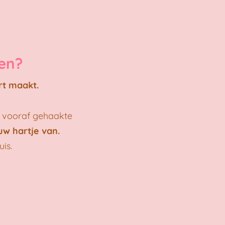
eren?
rt maakt.
t vooraf gehaakte
uw hartje van.
is.