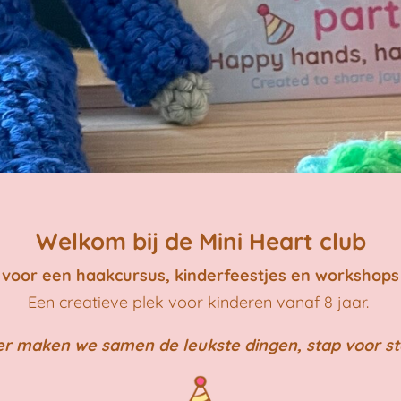
Welkom bij de Mini Heart club
voor een haakcursus, kinderfeestjes en workshops
Een creatieve plek voor kinderen vanaf 8 jaar.
er maken we samen de leukste dingen, stap voor st