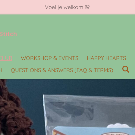
Voel je welkom 🌸
Stitch
 CLUB
WORKSHOP & EVENTS
HAPPY HEARTS
H
QUESTIONS & ANSWERS (FAQ & TERMS)