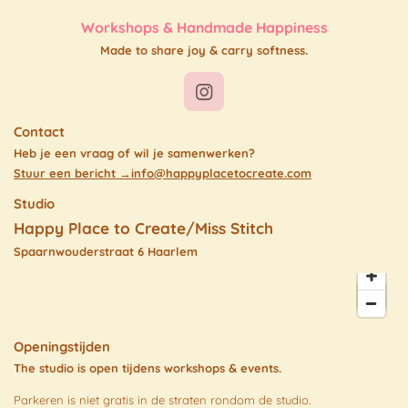
Workshops & Handmade Happiness
Made to share joy & carry softness
.
I
n
Contact
s
t
Heb je een vraag of wil je samenwerken?
a
Stuur een bericht →
i
nfo@happyplacetocreate.com
g
Studio
r
a
Happy Place to Create/
Miss Stitch
m
Spaarnwouderstraat 6 Haarlem
Openingstijden
The studio is open tijdens workshops & events.
Parkeren is niet gratis in de straten rondom de studio.