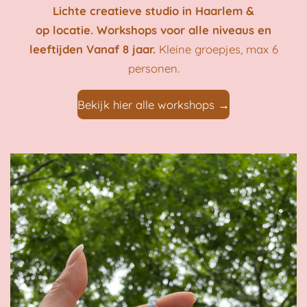
Lichte creatieve studio in Haarlem
&
op locatie. Workshops voor alle niveaus en
leeftijden Vanaf 8 jaar.
Kleine groepjes, max 6
personen.
Bekijk hier alle workshops
→