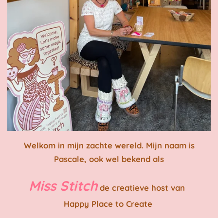
Welkom in mijn zachte wereld.
Mijn naam is
Pascale, ook wel bekend als
Miss Stitch
de creatieve host van
Happy Place to Create